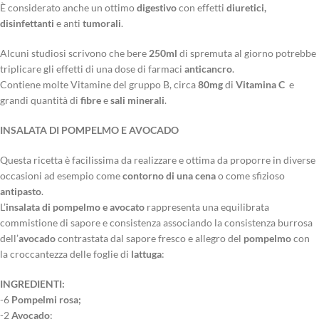
È considerato anche un ottimo
digestivo
con effetti
diuretici,
disinfettanti
e anti
tumorali
.
Alcuni studiosi scrivono che bere
250ml
di spremuta al giorno potrebbe
triplicare gli effetti di una dose di farmaci
anticancro
.
Contiene molte Vitamine del gruppo B, circa
80mg
di
Vitamina C
e
grandi quantità di
fibre
e
sali minerali
.
INSALATA DI POMPELMO E AVOCADO
Questa ricetta è facilissima da realizzare e ottima da proporre in diverse
occasioni ad esempio come
contorno di una cena
o come sfizioso
antipasto
.
L’
insalata di pompelmo e avocato
rappresenta una equilibrata
commistione di sapore e consistenza associando la consistenza burrosa
dell’
avocado
contrastata dal sapore fresco e allegro del
pompelmo
con
la croccantezza delle foglie di
lattuga
:
INGREDIENTI:
-6
Pompelmi rosa;
-2
Avocado
;