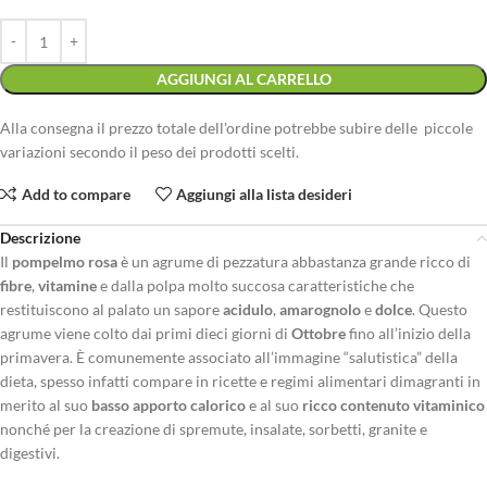
AGGIUNGI AL CARRELLO
Alla consegna il prezzo totale dell'ordine potrebbe subire delle piccole
variazioni secondo il peso dei prodotti scelti.
Add to compare
Aggiungi alla lista desideri
Descrizione
Il
pompelmo rosa
è un agrume di pezzatura abbastanza grande ricco di
fibre
,
vitamine
e dalla polpa molto succosa caratteristiche che
restituiscono al palato un sapore
acidulo
,
amarognolo
e
dolce
. Questo
agrume viene colto dai primi dieci giorni di
Ottobre
fino all’inizio della
primavera. È comunemente associato all’immagine “salutistica” della
dieta, spesso infatti compare in ricette e regimi alimentari dimagranti in
merito al suo
basso apporto calorico
e al suo
ricco contenuto vitaminico
nonché per la creazione di spremute, insalate, sorbetti, granite e
digestivi.