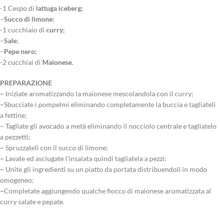
-1 Cespo di
lattuga iceberg;
–
Succo di limone
;
-1 cucchiaio di
curry;
–
Sale
;
–
Pepe nero;
-2 cucchiai di
Maionese.
PREPARAZIONE
–
Iniziate aromatizzando la maionese mescolandola con il curry;
–
Sbucciate i pompelmi eliminando completamente la buccia e tagliateli
a fettine;
–
Tagliate gli avocado a metà eliminando il nocciolo centrale e tagliatelo
a pezzetti;
–
Spruzzateli con il succo di limone;
–
Lavate ed asciugate l’insalata quindi tagliatela a pezzi;
–
Unite gli ingredienti su un piatto da portata distribuendoli in modo
omogeneo;
–
Completate aggiungendo qualche fiocco di maionese aromatizzata al
curry salate e pepate.